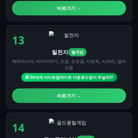
바로가기 →
13
릴천지
릴게임
체리마스터, 바다이야기, 오션, 손오공, 다빈치, 사파리, 알라
딘등
🎁 20여개 사이트업데이트 다운로드없이 무설치!!!
바로가기 →
14