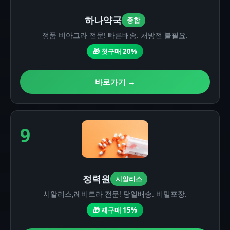
하나약국
종합
정품 비아그라 전문! 빠른배송. 처방전 불필요.
🎁 첫구매 20%
바로가기 →
9
정력원
시알리스
시알리스,레비트라 전문! 당일배송. 비밀포장.
🎁 재구매 15%