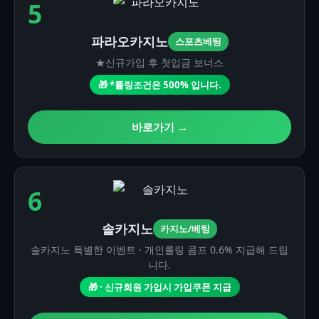
5
파라오카지노
스포츠베팅
★신규가입 후 첫입금 보너스
🎁 *롤링조건은 500% 입니다.
바로가기 →
6
솔카지노
카지노/베팅
솔카지노 특별한 이벤트 · 개인롤링 콤프 0.6% 지급해 드립
니다.
🎁 · 신규회원 가입시 가입쿠폰 지급