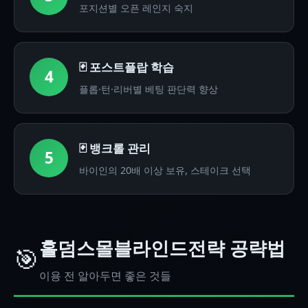
포지션별 오픈 레인지 숙지
🃏 포스트플랍 학습
4
플롭·턴·리버별 베팅 판단력 향상
🃏 뱅크롤 관리
5
바이인의 20배 이상 보유, 스테이크 선택
홀덤스몰블라인드전략 공략법
🎯
이용 전 알아두면 좋은 것들