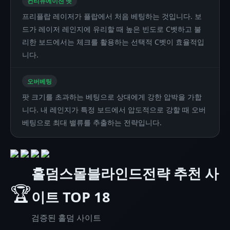
컨티뉴에이션 벳
프리플랍 레이저가 플랍에서 처음 베팅하는 것입니다. 보
드가 레이저 레인지에 유리할 때 높은 빈도로 C벳하고 불
리한 보드에서는 체크를 활용하는 선택적 C벳이 효율적입
니다.
오버베팅
팟 크기를 초과하는 베팅으로 상대에게 강한 압박을 가합
니다. 내 레인지가 특정 보드에서 압도적으로 강할 때 오버
베팅으로 최대 밸류를 추출하는 전략입니다.
홀덤스몰블라인드전략 추천 사
🏆
이트 TOP 18
검증된 홀덤 사이트