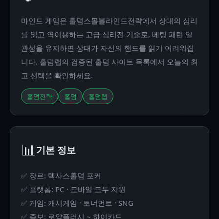
마인드 게임은 홀덤스몰블라인드전략에서 상대의 심리
를 읽고 역이용하는 고급 심리전 기술로, 베팅 패턴 일
관성을 유지하면 상대가 자신의 핸드를 읽기 어려워집
니다. 홀덤랩의 검증된 홀덤 사이트 목록에서 오늘의 최
고 선택을 확인하세요.
홀덤전략
홀덤
홀덤랩
📊
기본 정보
✅ 장르: 텍사스홀덤 포커
✅ 플랫폼: PC · 모바일 모두 지원
✅ 게임: 캐시게임 · 토너먼트 · SNG
✅ 족보: 로얄플러시 ~ 하이카드