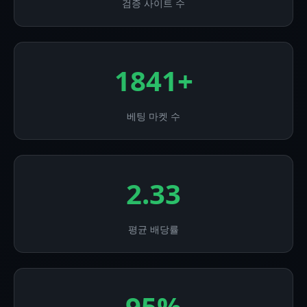
검증 사이트 수
1841+
베팅 마켓 수
2.33
평균 배당률
95%