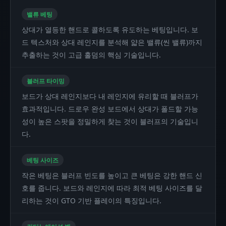
밸류 베팅
상대가 열등한 핸드로 콜하도록 유도하는 베팅입니다. 보
드 텍스처와 상대 레인지를 분석해 얇은 밸류(씬 밸류)까지
추출하는 것이 고급 홀덤의 핵심 기술입니다.
블러프 타이밍
보드가 상대 레인지보다 내 레인지에 유리할 때 블러프가
효과적입니다. 드로우 완성 보드에서 상대가 폴드할 가능
성이 높은 스팟을 정밀하게 찾는 것이 블러프의 기술입니
다.
베팅 사이즈
작은 베팅은 블러프 빈도를 높이고 큰 베팅은 강한 핸드 신
호를 줍니다. 보드와 레인지에 따라 최적 베팅 사이즈를 달
리하는 것이 GTO 기반 플레이의 특징입니다.