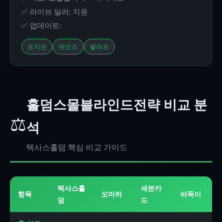
✅ 라이브 딜러: 지원
✅ 업데이트:
포지션
팟오즈
블러프
홀덤스몰블라인드전략 비교 분
⚖️
석
텍사스홀덤 핵심 비교 가이드
텍사스홀
세븐카
항목
오마하
바둑이
덤
드