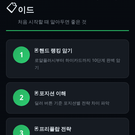
📋
이드
처음 시작할 때 알아두면 좋은 것
🃏 핸드 랭킹 암기
1
로얄플러시부터 하이카드까지 10단계 완벽 암
기
🃏 포지션 이해
2
딜러 버튼 기준 포지션별 전략 차이 파악
🃏 프리플랍 전략
3