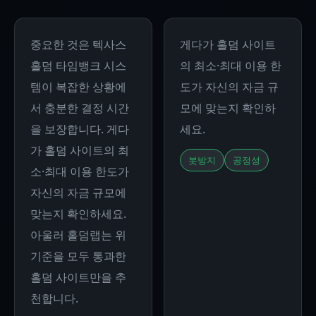
중요한 것은 텍사스
게다가 홀덤 사이트
홀덤 타임뱅크 시스
의 최소·최대 이용 한
템이 복잡한 상황에
도가 자신의 자금 규
서 충분한 결정 시간
모에 맞는지 확인하
을 보장합니다. 게다
세요.
가 홀덤 사이트의 최
봇방지
공정성
소·최대 이용 한도가
자신의 자금 규모에
맞는지 확인하세요.
아울러 홀덤랩는 위
기준을 모두 통과한
홀덤 사이트만을 추
천합니다.