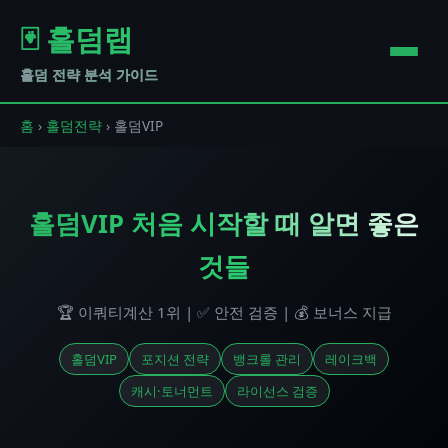
🃏 홀덤랩
홀덤 전략 분석 가이드
홈
›
홀덤전략
› 홀덤VIP
홀덤VIP 처음 시작할 때 알면 좋은
것들
🏆 이쿼티계산 1위 | ✅ 안전 검증 | 💰 보너스 지급
홀덤VIP
포지션 전략
뱅크롤 관리
레이크백
캐시·토너먼트
라이선스 검증