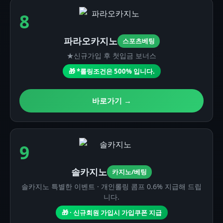
8
파라오카지노
스포츠베팅
★신규가입 후 첫입금 보너스
🎁 *롤링조건은 500% 입니다.
바로가기 →
9
솔카지노
카지노/베팅
솔카지노 특별한 이벤트 · 개인롤링 콤프 0.6% 지급해 드립
니다.
🎁 · 신규회원 가입시 가입쿠폰 지급