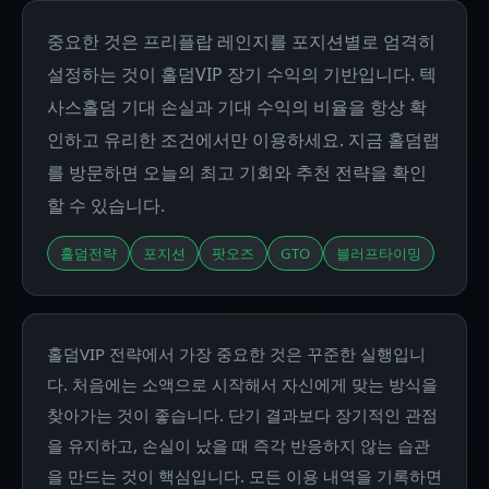
중요한 것은 프리플랍 레인지를 포지션별로 엄격히
설정하는 것이 홀덤VIP 장기 수익의 기반입니다. 텍
사스홀덤 기대 손실과 기대 수익의 비율을 항상 확
인하고 유리한 조건에서만 이용하세요. 지금 홀덤랩
를 방문하면 오늘의 최고 기회와 추천 전략을 확인
할 수 있습니다.
홀덤전략
포지션
팟오즈
GTO
블러프타이밍
홀덤VIP 전략에서 가장 중요한 것은 꾸준한 실행입니
다. 처음에는 소액으로 시작해서 자신에게 맞는 방식을
찾아가는 것이 좋습니다. 단기 결과보다 장기적인 관점
을 유지하고, 손실이 났을 때 즉각 반응하지 않는 습관
을 만드는 것이 핵심입니다. 모든 이용 내역을 기록하면