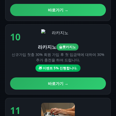
바로가기 →
10
라카지노
슬롯카지노
신규가입 첫충 30% 회원 가입 후 첫 입금액에 대하여 30%
추가 충전을 하여 드립니다.
🎁 이벤트 5% 진행합니다.
바로가기 →
11