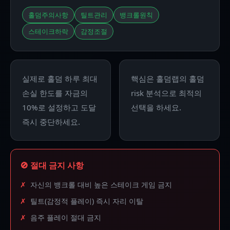
홀덤주의사항
틸트관리
뱅크롤원칙
스테이크하락
감정조절
실제로 홀덤 하루 최대
핵심은 홀덤랩의 홀덤
손실 한도를 자금의
risk 분석으로 최적의
10%로 설정하고 도달
선택을 하세요.
즉시 중단하세요.
🚫 절대 금지 사항
✗
자신의 뱅크롤 대비 높은 스테이크 게임 금지
✗
틸트(감정적 플레이) 즉시 자리 이탈
✗
음주 플레이 절대 금지