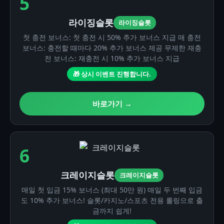
5
라이징슬롯
라이징슬롯
첫 충전 보너스: 첫 충전 시 50% 추가 보너스 지급 매 충전
보너스: 충전할 때마다 20% 추가 보너스 제공 무제한 재충
전 보너스: 재충전 시 10% 추가 보너스 지급
🎁 상시 이벤트 진행합니다.
바로가기 →
6
크레이지슬롯
크레이지슬롯
매일 첫 입금 15% 보너스 (최대 50만 원) 매일 두 번째 입금
도 10% 추가 보너스! 슬롯/카지노/스포츠 전용 롤링으로 출
금까지 쉽게!