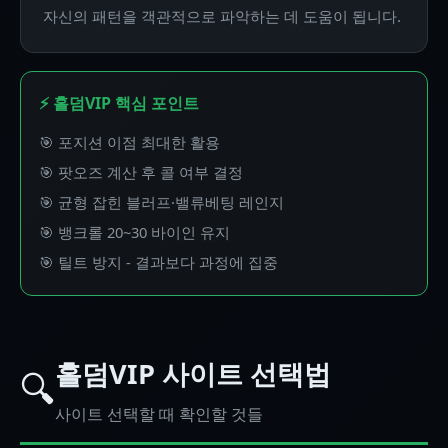
자신의 패턴을 객관적으로 파악하는 데 도움이 됩니다.
⚡ 홀덤VIP 핵심 포인트
🎯 포지션 이점 최대한 활용
🎯 팟오즈 계산 후 콜 여부 결정
🎯 균형 잡힌 블러프·밸류베팅 레인지
🎯 뱅크롤 20~30 바이인 유지
🎯 틸트 방지 - 결과보다 과정에 집중
홀덤VIP 사이트 선택법
🔍
사이트 선택할 때 확인할 것들