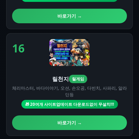
바로가기 →
16
릴천지
릴게임
체리마스터, 바다이야기, 오션, 손오공, 다빈치, 사파리, 알라
딘등
🎁 20여개 사이트업데이트 다운로드없이 무설치!!!
바로가기 →