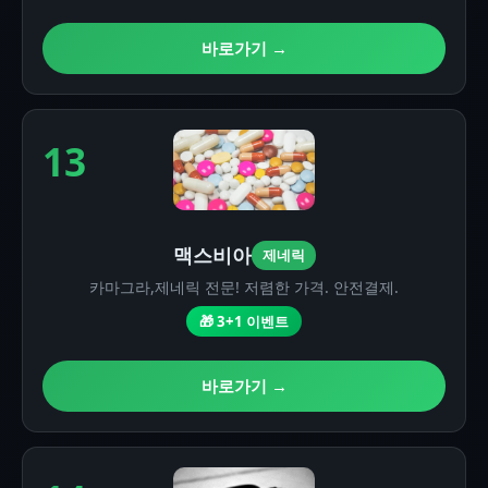
바로가기 →
13
맥스비아
제네릭
카마그라,제네릭 전문! 저렴한 가격. 안전결제.
🎁 3+1 이벤트
바로가기 →