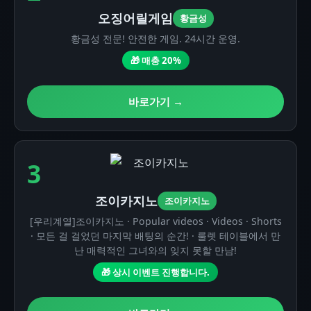
오징어릴게임
황금성
황금성 전문! 안전한 게임. 24시간 운영.
🎁 매충 20%
바로가기 →
3
조이카지노
조이카지노
[우리계열]조이카지노 · Popular videos · Videos · Shorts
· 모든 걸 걸었던 마지막 배팅의 순간! · 룰렛 테이블에서 만
난 매력적인 그녀와의 잊지 못할 만남!
🎁 상시 이벤트 진행합니다.