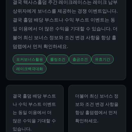
결국 텍사스홀덤 주간 레이크레이스는 레이크 납부
상위자에게 보너스를 제공하는 경쟁 이벤트입니다.
결국 홀덤 배당 부스트나 수익 부스트 이벤트는 동
일 이용에서 더 많은 수익을 기대할 수 있습니다. 더
불어 최신 보너스 정보와 조건 변경 사항을 항상 홀
덤랩에서 먼저 확인하세요.
포커보너스활용
롤링조건
출금조건
유효기간
레이크백극대화
결국 홀덤 배당 부스트
더불어 최신 보너스 정
나 수익 부스트 이벤트
보와 조건 변경 사항을
는 동일 이용에서 더
항상 홀덤랩에서 먼저
많은 수익을 기대할 수
확인하세요.
있습니다.