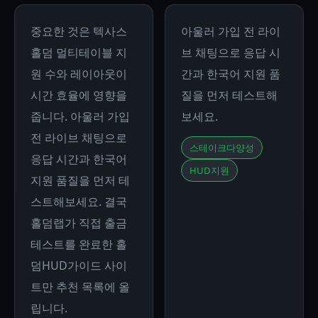
중요한 것은 텍사스
아울러 가입 전 라이
홀덤 멀티테이블 지
브 채팅으로 응답 시
원 수와 레이아웃이
간과 한국어 지원 품
시간 효율에 영향을
질을 먼저 테스트해
줍니다. 아울러 가입
보세요.
전 라이브 채팅으로
스테이크다양성
응답 시간과 한국어
HUD지원
지원 품질을 먼저 테
스트해보세요. 결국
홀덤랩가 직접 출금
테스트를 완료한 홀
덤HUD가이드 사이
트만 추천 목록에 올
립니다.