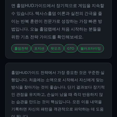
면 홀덤HUD가이드에서 장기적으로 게임을 지속할
수 있습니다. 텍사스홀덤 이론과 실전의 간극을 줄
이는 반복 훈련이 전문가로 성장하는 가장 빠른 방
법입니다. 오늘 홀덤랩에서 처음 시작하는 분들을
위한 기초 전략 가이드를 확인해보세요.
홀덤전략
포지션
팟오즈
GTO
블러프타이밍
홀덤HUD가이드 전략에서 가장 중요한 것은 꾸준한 실
행입니다. 처음에는 소액으로 시작해서 자신에게 맞는
방식을 찾아가는 것이 좋습니다. 단기 결과보다 장기적
인 관점을 유지하고, 손실이 났을 때 즉각 반응하지 않
는 습관을 만드는 것이 핵심입니다. 모든 이용 내역을
기록하면 자신의 패턴을 객관적으로 파악하는 데 도움
이 됩니다.