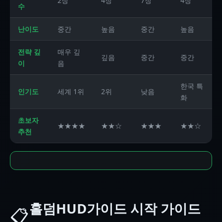
2장
4장
7장
4장
수
난이도
중간
높음
중간
높음
전략 깊
매우 깊
깊음
중간
중간
이
음
한국 특
인기도
세계 1위
2위
낮음
화
초보자
★★★★
★★☆
★★★
★★☆
추천
홀덤HUD가이드 시작 가이드
📋