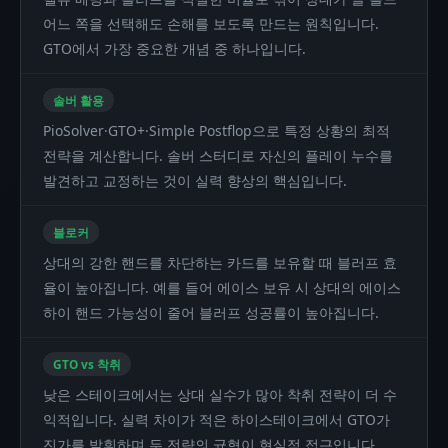
어느 쪽을 선택해도 손해를 보도록 만드는 원칙입니다.
GTO에서 가장 중요한 개념 중 하나입니다.
솔버 활용
PioSolver·GTO+·Simple Postflop으로 특정 상황의 최적
전략을 계산합니다. 솔버 스터디로 자신의 플레이 누수를
발견하고 교정하는 것이 실력 향상의 핵심입니다.
블로커
상대의 강한 핸드를 차단하는 카드를 보유할 때 블러프 효
율이 높아집니다. 예를 들어 에이스 보유 시 상대의 에이스
하이 핸드 가능성이 줄어 블러프 성공률이 높아집니다.
GTO vs 착취
낮은 스테이크에서는 상대 실수가 많아 착취 전략이 더 수
익적입니다. 실력 차이가 적은 하이스테이크에서 GTO가
진가를 발휘하며 두 전략의 균형이 현실적 접근입니다.