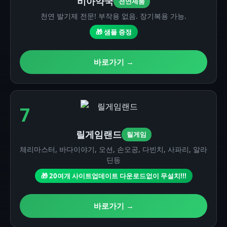
비아약국
천연제품
천연 발기제 전문! 부작용 없음. 장기복용 가능.
🎁 샘플 증정
바로가기 →
7
릴게임랜드
릴게임
체리마스터, 바다이야기, 오션, 손오공, 다빈치, 사파리, 알라
딘등
🎁 20여개 사이트업데이트 다운로드없이 무설치!!!
바로가기 →