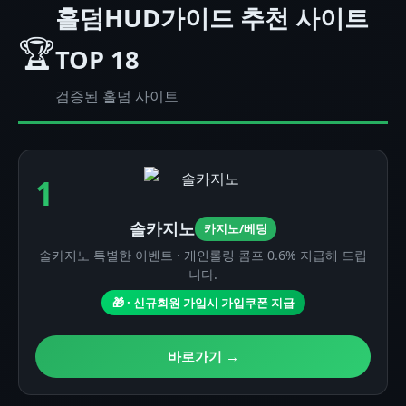
홀덤HUD가이드 추천 사이트
🏆
TOP 18
검증된 홀덤 사이트
1
솔카지노
카지노/베팅
솔카지노 특별한 이벤트 · 개인롤링 콤프 0.6% 지급해 드립
니다.
🎁 · 신규회원 가입시 가입쿠폰 지급
바로가기 →