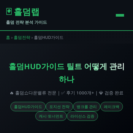
🃏 홀덤랩
홀덤 전략 분석 가이드
홈
›
홀덤전략
› 홀덤HUD가이드
홀덤HUD가이드 틸트 어떻게 관리
하나
🔥 홀덤쇼다운밸류 전문 | ✅ 후기 1000개+ | 💎 검증 완료
홀덤HUD가이드
포지션 전략
뱅크롤 관리
레이크백
캐시·토너먼트
라이선스 검증