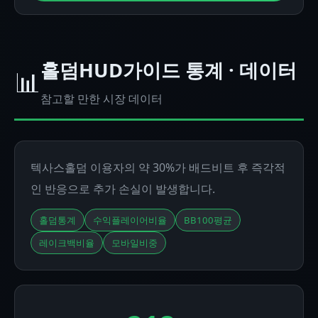
홀덤HUD가이드 통계 · 데이터
📊
참고할 만한 시장 데이터
텍사스홀덤 이용자의 약 30%가 배드비트 후 즉각적
인 반응으로 추가 손실이 발생합니다.
홀덤통계
수익플레이어비율
BB100평균
레이크백비율
모바일비중