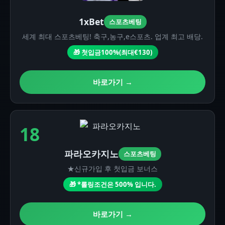
1xBet
스포츠베팅
세계 최대 스포츠베팅! 축구,농구,e스포츠. 업계 최고 배당.
🎁 첫입금100%(최대€130)
바로가기 →
18
파라오카지노
스포츠베팅
★신규가입 후 첫입금 보너스
🎁 *롤링조건은 500% 입니다.
바로가기 →