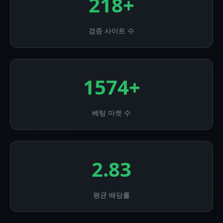
218+
검증 사이트 수
1574+
베팅 마켓 수
2.83
평균 배당률