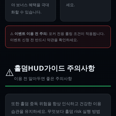
야 보너스 혜택을 극대
세요.
화할 수 있습니다.
⚠️
이벤트 이용 전 주의:
포커 전용 롤링 조건이 적용됩니다.
이벤트 신청 전 반드시 약관을 확인하세요.
홀덤HUD가이드 주의사항
⚠️
이용 전 알아두면 좋은 주의사항
또한 홀덤 중독 위험을 항상 인식하고 건강한 이용
습관을 유지하세요. 무엇보다 홀덤 risk 실행 방법