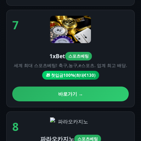
7
1xBet
스포츠베팅
세계 최대 스포츠베팅! 축구,농구,e스포츠. 업계 최고 배당.
🎁 첫입금100%(최대€130)
바로가기 →
8
파라오카지노
스포츠베팅