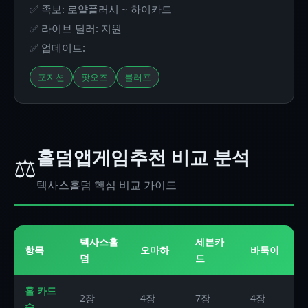
✅ 족보: 로얄플러시 ~ 하이카드
✅ 라이브 딜러: 지원
✅ 업데이트:
포지션
팟오즈
블러프
홀덤앱게임추천 비교 분석
⚖️
텍사스홀덤 핵심 비교 가이드
텍사스홀
세븐카
항목
오마하
바둑이
덤
드
홀 카드
2장
4장
7장
4장
수