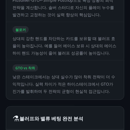
PioSolver·GTO+·Simple Postflop으로 특정 상황의 최적
전략을 계산합니다. 솔버 스터디로 자신의 플레이 누수를
발견하고 교정하는 것이 실력 향상의 핵심입니다.
블로커
상대의 강한 핸드를 차단하는 카드를 보유할 때 블러프 효
율이 높아집니다. 예를 들어 에이스 보유 시 상대의 에이스
하이 핸드 가능성이 줄어 블러프 성공률이 높아집니다.
GTO vs 착취
낮은 스테이크에서는 상대 실수가 많아 착취 전략이 더 수
익적입니다. 실력 차이가 적은 하이스테이크에서 GTO가
진가를 발휘하며 두 전략의 균형이 현실적 접근입니다.
⚗️
블러프와 밸류 베팅 완전 분석