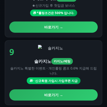
★신규가입 후 첫입금 보너스
🎁 *롤링조건은 500% 입니다.
바로가기 →
9
솔카지노
카지노/베팅
솔카지노 특별한 이벤트 · 개인롤링 콤프 0.6% 지급해 드립
니다.
🎁 · 신규회원 가입시 가입쿠폰 지급
바로가기 →