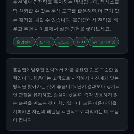
추천에서 경쟁력을 유지하는 방법입니다. 텍사스홀
덤 신뢰할 수 있는 분석 도구를 활용하면 더 근거 있
는 결정을 내릴 수 있습니다. 홀덤랩에서 전략을 배
우고 추천 사이트에서 실전 경험을 쌓아보세요.
홀덤전략
포지션
팟오즈
GTO
블러프타이밍
홀덤앱게임추천 전략에서 가장 중요한 것은 꾸준한 실
행입니다. 처음에는 소액으로 시작해서 자신에게 맞는
방식을 찾아가는 것이 좋습니다. 단기 결과보다 장기적
인 관점을 유지하고, 손실이 났을 때 즉각 반응하지 않
는 습관을 만드는 것이 핵심입니다. 모든 이용 내역을
기록하면 자신의 패턴을 객관적으로 파악하는 데 도움
이 됩니다.