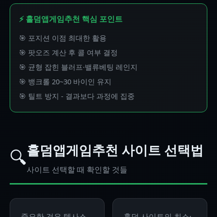
⚡ 홀덤앱게임추천 핵심 포인트
🎯 포지션 이점 최대한 활용
🎯 팟오즈 계산 후 콜 여부 결정
🎯 균형 잡힌 블러프·밸류베팅 레인지
🎯 뱅크롤 20~30 바이인 유지
🎯 틸트 방지 - 결과보다 과정에 집중
홀덤앱게임추천 사이트 선택법
🔍
사이트 선택할 때 확인할 것들
중요한 것은 텍사스
홀덤 사이트의 최소·