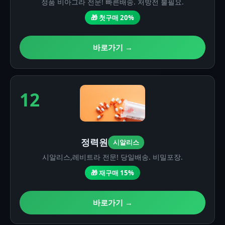
정품 비아그라 전문! 빠른배송. 처방전 불필요.
🎁 첫구매 20%
바로가기 →
12
정력원
시알리스
시알리스,레비트라 전문! 당일배송. 비밀포장.
🎁 재구매 15%
바로가기 →