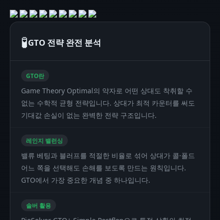
🧪
GTO 전략 완전 분석
GTO란
Game Theory Optimal의 약자로 어떤 상대도 착취할 수
없는 수학적 균형 전략입니다. 상대가 최적 카운터를 써도
기대값 손실이 없는 완벽한 전략 구조입니다.
레인지 밸런싱
밸류 베팅과 블러프를 적절한 비율로 섞어 상대가 콜·폴드
어느 쪽을 선택해도 손해를 보도록 만드는 원칙입니다.
GTO에서 가장 중요한 개념 중 하나입니다.
솔버 활용