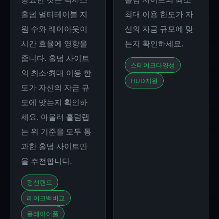
홀덤 멀티테이블 지
최대 이용 한도가 자
원 수와 레이아웃이
신의 자금 규모에 맞
시간 효율에 영향을
는지 확인하세요.
줍니다. 홀덤 사이트
스테이크다양성
의 최소·최대 이용 한
HUD지원
도가 자신의 자금 규
모에 맞는지 확인하
세요. 아울러 홀덤랩
는 위 기준을 모두 통
과한 홀덤 사이트만
을 추천합니다.
정선랜드
레이크백비교
플레이어풀