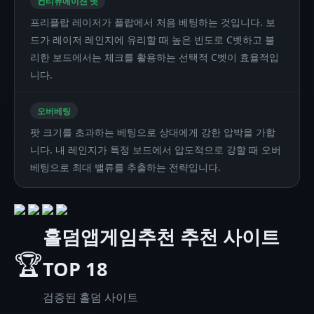
컨티뉴에이션 벳
프리플랍 레이저가 플랍에서 처음 베팅하는 것입니다. 보
드가 레이저 레인지에 유리할 때 높은 빈도로 C벳하고 불
리한 보드에서는 체크를 활용하는 선택적 C벳이 효율적입
니다.
오버베팅
팟 크기를 초과하는 베팅으로 상대에게 강한 압박을 가합
니다. 내 레인지가 특정 보드에서 압도적으로 강할 때 오버
베팅으로 최대 밸류를 추출하는 전략입니다.
홀덤앱게임추천 추천 사이트
🏆
TOP 18
검증된 홀덤 사이트