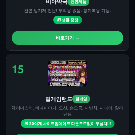
비아약국
천연제품
천연 발기제 전문! 부작용 없음. 장기복용 가능.
🎁 샘플 증정
바로가기 →
15
릴게임랜드
릴게임
체리마스터, 바다이야기, 오션, 손오공, 다빈치, 사파리, 알라
딘등
🎁 20여개 사이트업데이트 다운로드없이 무설치!!!