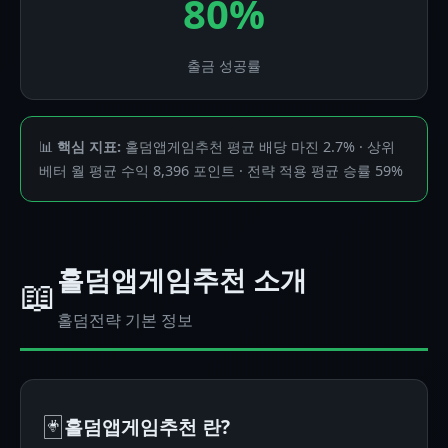
80%
출금 성공률
📊
핵심 지표:
홀덤앱게임추천 평균 배당 마진 2.7% · 상위
베터 월 평균 수익 8,396 포인트 · 전략 적용 평균 승률 59%
홀덤앱게임추천 소개
📖
홀덤전략 기본 정보
🃏
홀덤앱게임추천 란?