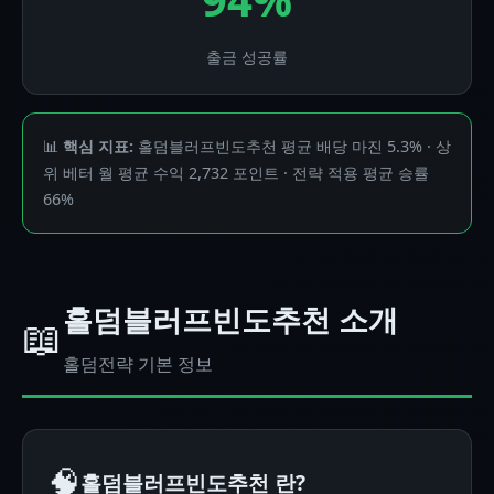
출금 성공률
📊
핵심 지표:
홀덤블러프빈도추천 평균 배당 마진 5.3% · 상
위 베터 월 평균 수익 2,732 포인트 · 전략 적용 평균 승률
66%
홀덤블러프빈도추천 소개
📖
홀덤전략 기본 정보
🧠
홀덤블러프빈도추천 란?