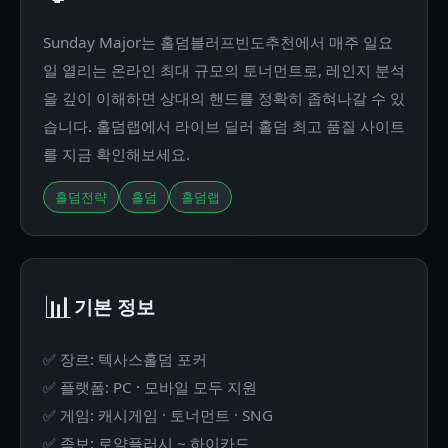
Sunday Major는 홀덤블러프빈도추천에서 매주 일요
일 열리는 온라인 최대 규모의 토너먼트로, 레인지 분석
을 깊이 이해하면 상대의 핸드를 정확히 좁혀나갈 수 있
습니다. 홀덤랩에서 라이브 딜러 홀덤 최고 품질 사이트
를 지금 확인해보세요.
홀덤전략
홀덤
홀덤랩
📊
기본 정보
✅ 장르: 텍사스홀덤 포커
✅ 플랫폼: PC · 모바일 모두 지원
✅ 게임: 캐시게임 · 토너먼트 · SNG
✅ 족보: 로얄플러시 ~ 하이카드