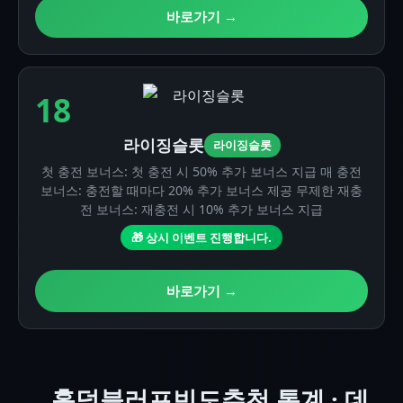
바로가기 →
18
라이징슬롯
라이징슬롯
첫 충전 보너스: 첫 충전 시 50% 추가 보너스 지급 매 충전
보너스: 충전할 때마다 20% 추가 보너스 제공 무제한 재충
전 보너스: 재충전 시 10% 추가 보너스 지급
🎁 상시 이벤트 진행합니다.
바로가기 →
홀덤블러프빈도추천 통계 · 데