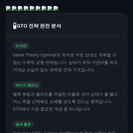
🧪
GTO 전략 완전 분석
GTO란
Game Theory Optimal의 약자로 어떤 상대도 착취할 수
없는 수학적 균형 전략입니다. 상대가 최적 카운터를 써도
기대값 손실이 없는 완벽한 전략 구조입니다.
레인지 밸런싱
밸류 베팅과 블러프를 적절한 비율로 섞어 상대가 콜·폴드
어느 쪽을 선택해도 손해를 보도록 만드는 원칙입니다.
GTO에서 가장 중요한 개념 중 하나입니다.
솔버 활용