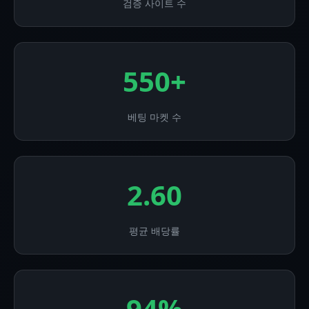
검증 사이트 수
550+
베팅 마켓 수
2.60
평균 배당률
94%