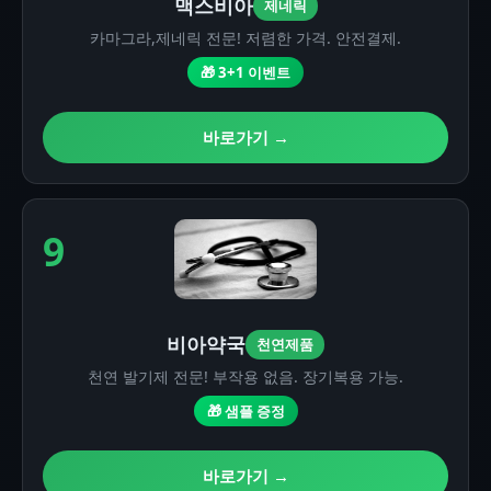
맥스비아
제네릭
카마그라,제네릭 전문! 저렴한 가격. 안전결제.
🎁 3+1 이벤트
바로가기 →
9
비아약국
천연제품
천연 발기제 전문! 부작용 없음. 장기복용 가능.
🎁 샘플 증정
바로가기 →