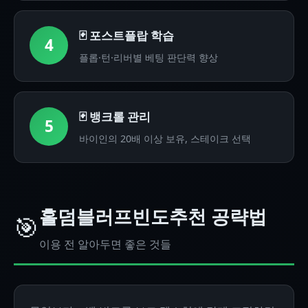
🃏 포스트플랍 학습
4
플롭·턴·리버별 베팅 판단력 향상
🃏 뱅크롤 관리
5
바이인의 20배 이상 보유, 스테이크 선택
홀덤블러프빈도추천 공략법
🎯
이용 전 알아두면 좋은 것들