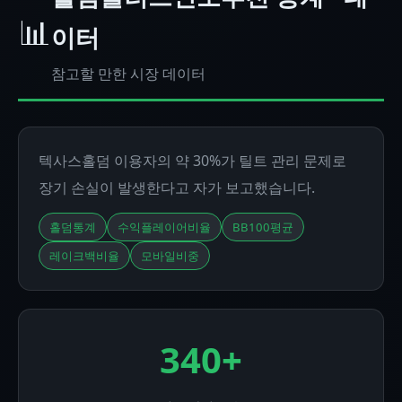
📊
이터
참고할 만한 시장 데이터
텍사스홀덤 이용자의 약 30%가 틸트 관리 문제로
장기 손실이 발생한다고 자가 보고했습니다.
홀덤통계
수익플레이어비율
BB100평균
레이크백비율
모바일비중
340+