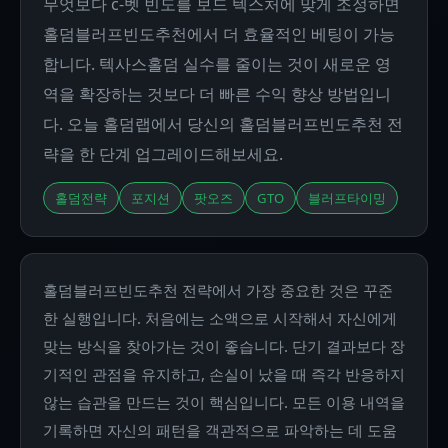
무엇보다 c-벳 빈도를 보드 텍스처에 맞게 조정하면
홀덤블러프빈도추천에서 더 효율적인 베팅이 가능
합니다. 텍사스홀덤 실수를 줄이는 것이 새로운 영
역을 확장하는 것보다 더 빠른 수익 향상 방법입니
다. 오늘 홀덤랩에서 당신의 홀덤블러프빈도추천 전
략을 한 단계 업그레이드해보세요.
홀덤전략
포지션
팟오즈
GTO
블러프타이밍
홀덤블러프빈도추천 전략에서 가장 중요한 것은 꾸준
한 실행입니다. 처음에는 소액으로 시작해서 자신에게
맞는 방식을 찾아가는 것이 좋습니다. 단기 결과보다 장
기적인 관점을 유지하고, 손실이 났을 때 즉각 반응하지
않는 습관을 만드는 것이 핵심입니다. 모든 이용 내역을
기록하면 자신의 패턴을 객관적으로 파악하는 데 도움