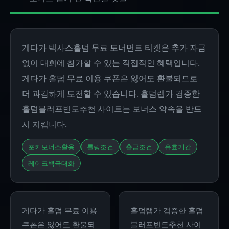
게다가 텍사스홀덤 무료 토너먼트 티켓은 추가 자금
없이 대회에 참가할 수 있는 직접적인 혜택입니다.
게다가 홀덤 무료 이용 쿠폰은 잃어도 환불되므로
더 과감하게 도전할 수 있습니다. 홀덤랩가 검증한
홀덤블러프빈도추천 사이트는 보너스 약속을 반드
시 지킵니다.
포커보너스활용
롤링조건
출금조건
유효기간
레이크백극대화
게다가 홀덤 무료 이용
홀덤랩가 검증한 홀덤
쿠폰은 잃어도 환불되
블러프빈도추천 사이