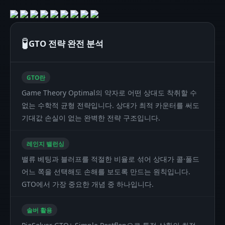
🧪
GTO 전략 완전 분석
GTO란
Game Theory Optimal의 약자로 어떤 상대도 착취할 수
없는 수학적 균형 전략입니다. 상대가 최적 카운터를 써도
기대값 손실이 없는 완벽한 전략 구조입니다.
레인지 밸런싱
밸류 베팅과 블러프를 적절한 비율로 섞어 상대가 콜·폴드
어느 쪽을 선택해도 손해를 보도록 만드는 원칙입니다.
GTO에서 가장 중요한 개념 중 하나입니다.
솔버 활용