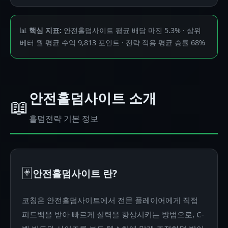
📊
핵심 지표:
안전홀덤사이트 평균 배당 마진 5.3% · 상위
베터 월 평균 수익 9,813 포인트 · 전략 적용 평균 승률 68%
안전홀덤사이트 소개
📖
홀덤전략 기본 정보
🃏
안전홀덤사이트 란?
코칭은 안전홀덤사이트에서 전문 플레이어에게 직접
피드백을 받아 빠르게 실력을 향상시키는 방법으로, C-