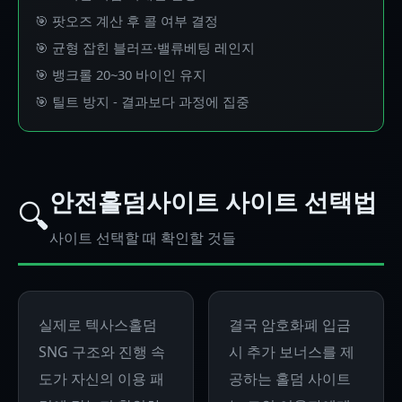
🎯 팟오즈 계산 후 콜 여부 결정
🎯 균형 잡힌 블러프·밸류베팅 레인지
🎯 뱅크롤 20~30 바이인 유지
🎯 틸트 방지 - 결과보다 과정에 집중
안전홀덤사이트 사이트 선택법
🔍
사이트 선택할 때 확인할 것들
실제로 텍사스홀덤
결국 암호화폐 입금
SNG 구조와 진행 속
시 추가 보너스를 제
도가 자신의 이용 패
공하는 홀덤 사이트