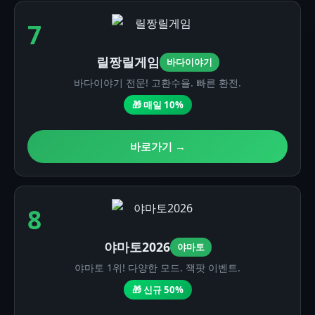
7
릴짱릴게임
바다이야기
바다이야기 전문! 고환수율. 빠른 환전.
🎁 매일 10%
바로가기 →
8
야마토2026
야마토
야마토 1위! 다양한 모드. 잭팟 이벤트.
🎁 신규 50%