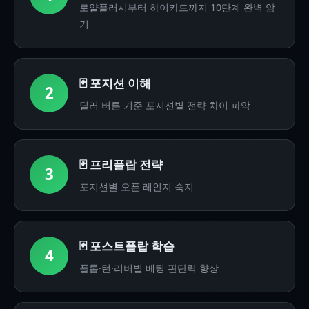
로얄플러시부터 하이카드까지 10단계 완벽 암
기
🃏 포지션 이해
2
딜러 버튼 기준 포지션별 전략 차이 파악
🃏 프리플랍 전략
3
포지션별 오픈 레인지 숙지
🃏 포스트플랍 학습
4
플롭·턴·리버별 베팅 판단력 향상