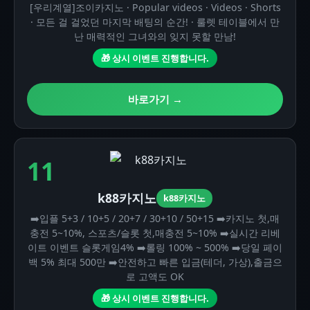
[우리계열]조이카지노 · Popular videos · Videos · Shorts
· 모든 걸 걸었던 마지막 배팅의 순간! · 룰렛 테이블에서 만
난 매력적인 그녀와의 잊지 못할 만남!
🎁 상시 이벤트 진행합니다.
바로가기 →
11
k88카지노
k88카지노
➡️입플 5+3 / 10+5 / 20+7 / 30+10 / 50+15 ➡️카지노 첫,매
충전 5~10%, 스포츠/슬롯 첫,매충전 5~10% ➡️실시간 리베
이트 이벤트 슬롯게임4% ➡️롤링 100% ~ 500% ➡️당일 페이
백 5% 최대 500만 ➡️안전하고 빠른 입금(테더, 가상),출금으
로 고액도 OK
🎁 상시 이벤트 진행합니다.