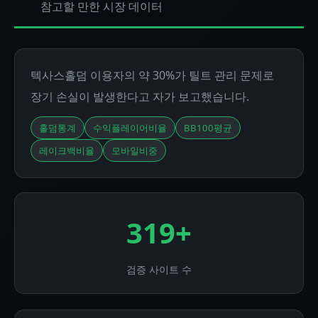
참고할 만한 시장 데이터
텍사스홀덤 이용자의 약 30%가 틸트 관리 문제로
장기 손실이 발생한다고 자가 보고했습니다.
홀덤통계
수익플레이어비율
BB100평균
레이크백비율
모바일비중
319+
검증 사이트 수