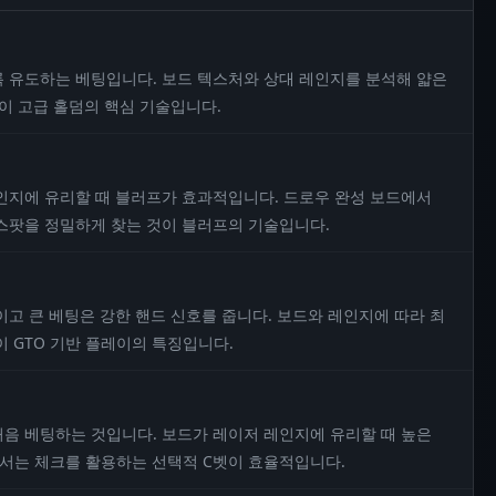
 유도하는 베팅입니다. 보드 텍스처와 상대 레인지를 분석해 얇은
이 고급 홀덤의 핵심 기술입니다.
인지에 유리할 때 블러프가 효과적입니다. 드로우 완성 보드에서
스팟을 정밀하게 찾는 것이 블러프의 기술입니다.
고 큰 베팅은 강한 핸드 신호를 줍니다. 보드와 레인지에 따라 최
 GTO 기반 플레이의 특징입니다.
음 베팅하는 것입니다. 보드가 레이저 레인지에 유리할 때 높은
서는 체크를 활용하는 선택적 C벳이 효율적입니다.