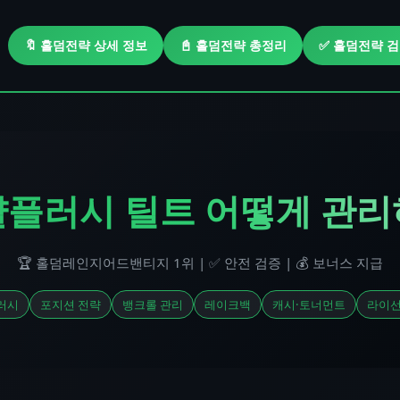
🔖 홀덤전략 상세 정보
📓 홀덤전략 총정리
✅ 홀덤전략 
플러시 틸트 어떻게 관
🏆 홀덤레인지어드밴티지 1위 | ✅ 안전 검증 | 💰 보너스 지급
러시
포지션 전략
뱅크롤 관리
레이크백
캐시·토너먼트
라이선