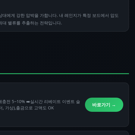
상대에게 강한 압박을 가합니다. 내 레인지가 특정 보드에서 압도
최대 밸류를 추출하는 전략입니다.
슬롯 첫,매충전 5~10% ➡️실시간 리베이트 이벤트 슬
바로가기 →
테더, 가상),출금으로 고액도 OK