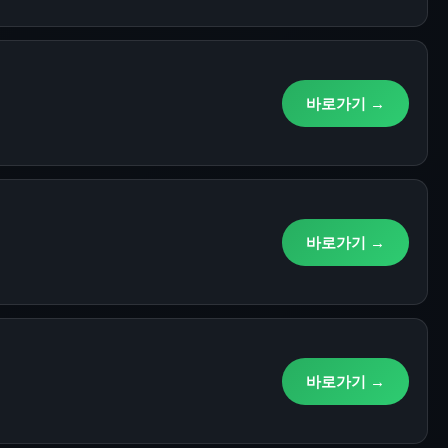
바로가기 →
바로가기 →
바로가기 →