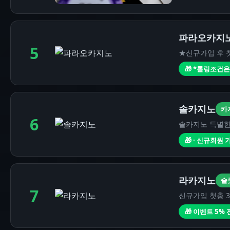
파라오카지
5
★신규가입 후 
🎁 *롤링조건은
솔카지노
카
6
솔카지노 특별한 
🎁 · 신규회원
라카지노
슬
7
신규가입 첫충 3
🎁 이벤트 5%