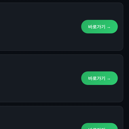
바로가기 →
바로가기 →