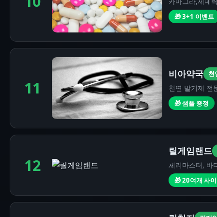
10
카마그라,제네릭 
🎁 3+1 이벤트
비아약국
천
11
천연 발기제 전문
🎁 샘플 증정
릴게임랜드
12
체리마스터, 바다
🎁 20여개 