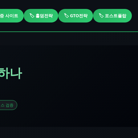
검증 사이트
🏷️ 홀덤전략
🏷️ GTO전략
🏷️ 포스트플랍
리하나
스 검증