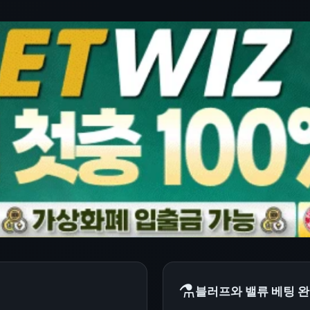
⚗️
블러프와 밸류 베팅 완