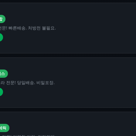
합
문! 빠른배송. 처방전 불필요.
리스
라 전문! 당일배송. 비밀포장.
네릭