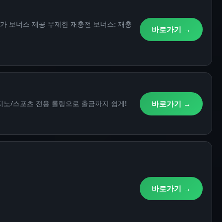
 추가 보너스 제공 무제한 재충전 보너스: 재충
바로가기 →
바로가기 →
/카지노/스포츠 전용 롤링으로 출금까지 쉽게!
바로가기 →