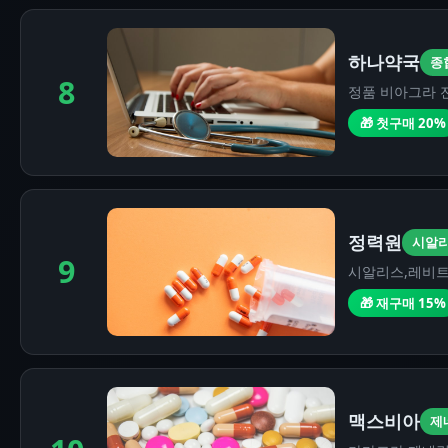
하나약국
종
8
정품 비아그라 전
🎁 첫구매 20%
정력원
시알
9
시알리스,레비트
🎁 재구매 15%
맥스비아
제