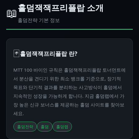
홀덤잭잭프리플랍 소개
📖
홀덤전략 기본 정보
🃏
홀덤잭잭프리플랍 란?
MTT 100 바이인 규칙은 홀덤잭잭프리플랍 토너먼트에
서 분산을 견디기 위한 최소 뱅크롤 기준으로, 장기적
목표와 단기적 결과를 분리하는 사고방식이 홀덤에서
지속적인 성장을 가능하게 합니다. 지금 홀덤랩에서 가
장 높은 신규 보너스를 제공하는 홀덤 사이트를 찾아보
세요.
홀덤전략
홀덤
홀덤랩