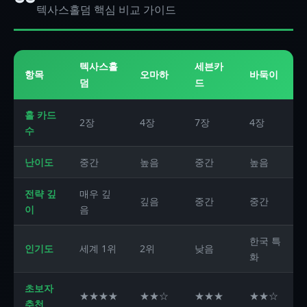
텍사스홀덤 핵심 비교 가이드
텍사스홀
세븐카
항목
오마하
바둑이
덤
드
홀 카드
2장
4장
7장
4장
수
난이도
중간
높음
중간
높음
전략 깊
매우 깊
깊음
중간
중간
이
음
한국 특
인기도
세계 1위
2위
낮음
화
초보자
★★★★
★★☆
★★★
★★☆
추천