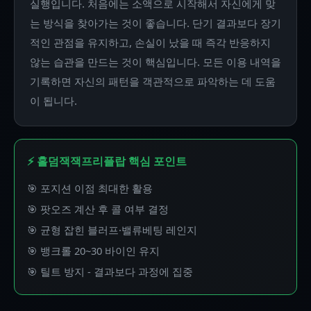
실행입니다. 처음에는 소액으로 시작해서 자신에게 맞
는 방식을 찾아가는 것이 좋습니다. 단기 결과보다 장기
적인 관점을 유지하고, 손실이 났을 때 즉각 반응하지
않는 습관을 만드는 것이 핵심입니다. 모든 이용 내역을
기록하면 자신의 패턴을 객관적으로 파악하는 데 도움
이 됩니다.
⚡ 홀덤잭잭프리플랍 핵심 포인트
🎯 포지션 이점 최대한 활용
🎯 팟오즈 계산 후 콜 여부 결정
🎯 균형 잡힌 블러프·밸류베팅 레인지
🎯 뱅크롤 20~30 바이인 유지
🎯 틸트 방지 - 결과보다 과정에 집중