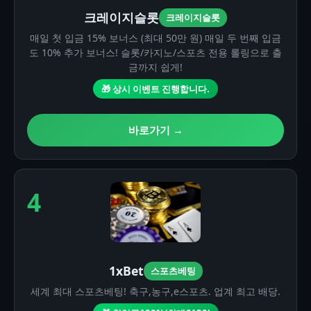
크레이지슬롯
크레이지슬롯
매일 첫 입금 15% 보너스 (최대 50만 원) 매일 두 번째 입금
도 10% 추가 보너스! 슬롯/카지노/스포츠 전용 롤링으로 출
금까지 쉽게!
🎁 상시 이벤트 진행합니다.
바로가기 →
4
1xBet
스포츠베팅
세계 최대 스포츠베팅! 축구,농구,e스포츠. 업계 최고 배당.