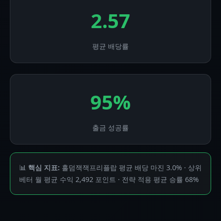
2.57
평균 배당률
95%
출금 성공률
📊
핵심 지표:
홀덤잭잭프리플랍 평균 배당 마진 3.0% · 상위
베터 월 평균 수익 2,492 포인트 · 전략 적용 평균 승률 68%