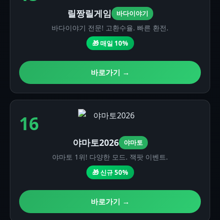
릴짱릴게임
바다이야기
바다이야기 전문! 고환수율. 빠른 환전.
🎁 매일 10%
바로가기 →
16
야마토2026
야마토
야마토 1위! 다양한 모드. 잭팟 이벤트.
🎁 신규 50%
바로가기 →