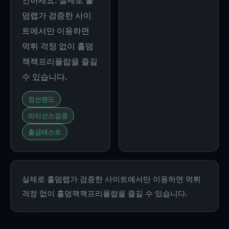
인하세요. 실제로 홀
덤랩가 검증한 사이
트에서만 이용하면
먹튀 걱정 없이 홀덤
잭잭프리플랍을 즐길
수 있습니다.
정선랜드
라이선스검증
출금테스트
실제로 홀덤랩가 검증한 사이트에서만 이용하면 먹튀
걱정 없이 홀덤잭잭프리플랍을 즐길 수 있습니다.