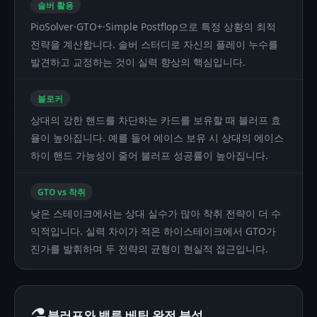
솔버 활용
PioSolver·GTO+·Simple Postflop으로 특정 상황의 최적
전략을 계산합니다. 솔버 스터디로 자신의 플레이 누수를
발견하고 교정하는 것이 실력 향상의 핵심입니다.
블로커
상대의 강한 핸드를 차단하는 카드를 보유할 때 블러프 효
율이 높아집니다. 예를 들어 에이스 보유 시 상대의 에이스
하이 핸드 가능성이 줄어 블러프 성공률이 높아집니다.
GTO vs 착취
낮은 스테이크에서는 상대 실수가 많아 착취 전략이 더 수
익적입니다. 실력 차이가 적은 하이스테이크에서 GTO가
진가를 발휘하며 두 전략의 균형이 현실적 접근입니다.
⚗️
블러프와 밸류 베팅 완전 분석