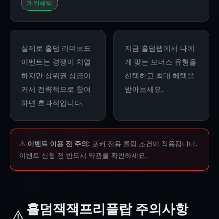
개인혜택
실제로 홀덤 리더보드
지금 홀덤랩에서 나에
이벤트는 경쟁이 치열
게 맞는 보너스 유형을
하지만 상위권 상금이
선택하고 최대 혜택을
커서 전략적으로 참여
받아보세요.
하면 효과적입니다.
⚠️
이벤트 이용 전 주의:
포커 전용 롤링 조건이 적용됩니다.
이벤트 신청 전 반드시 약관을 확인하세요.
홀덤잭잭프리플랍 주의사항
⚠️