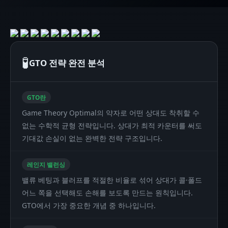
🧪
GTO 전략 완전 분석
GTO란
Game Theory Optimal의 약자로 어떤 상대도 착취할 수
없는 수학적 균형 전략입니다. 상대가 최적 카운터를 써도
기대값 손실이 없는 완벽한 전략 구조입니다.
레인지 밸런싱
밸류 베팅과 블러프를 적절한 비율로 섞어 상대가 콜·폴드
어느 쪽을 선택해도 손해를 보도록 만드는 원칙입니다.
GTO에서 가장 중요한 개념 중 하나입니다.