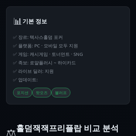
📊
기본 정보
✅ 장르: 텍사스홀덤 포커
✅ 플랫폼: PC · 모바일 모두 지원
✅ 게임: 캐시게임 · 토너먼트 · SNG
✅ 족보: 로얄플러시 ~ 하이카드
✅ 라이브 딜러: 지원
✅ 업데이트:
포지션
팟오즈
블러프
홀덤잭잭프리플랍 비교 분석
⚖️