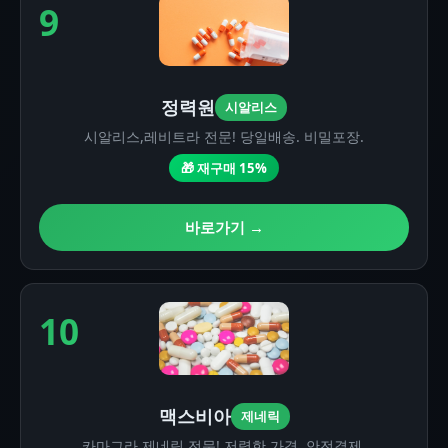
9
정력원
시알리스
시알리스,레비트라 전문! 당일배송. 비밀포장.
🎁 재구매 15%
바로가기 →
10
맥스비아
제네릭
카마그라,제네릭 전문! 저렴한 가격. 안전결제.