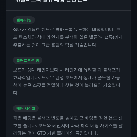
밸류 베팅
상대가 열등한 핸드로 콜하도록 유도하는 베팅입니다. 보
드 텍스처와 상대 레인지를 분석해 얇은 밸류(씬 밸류)까지
추출하는 것이 고급 홀덤의 핵심 기술입니다.
블러프 타이밍
보드가 상대 레인지보다 내 레인지에 유리할 때 블러프가
효과적입니다. 드로우 완성 보드에서 상대가 폴드할 가능
성이 높은 스팟을 정밀하게 찾는 것이 블러프의 기술입니
다.
베팅 사이즈
작은 베팅은 블러프 빈도를 높이고 큰 베팅은 강한 핸드 신
호를 줍니다. 보드와 레인지에 따라 최적 베팅 사이즈를 달
리하는 것이 GTO 기반 플레이의 특징입니다.