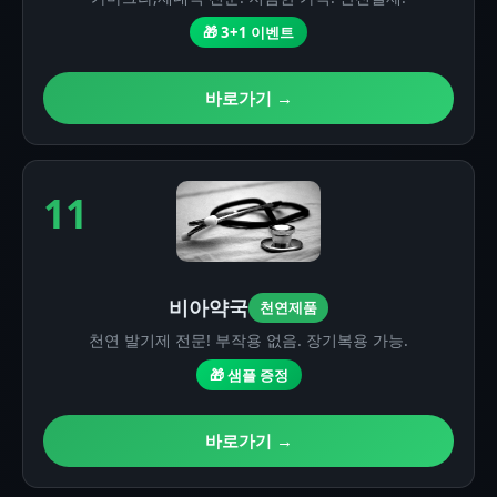
🎁 3+1 이벤트
바로가기 →
11
비아약국
천연제품
천연 발기제 전문! 부작용 없음. 장기복용 가능.
🎁 샘플 증정
바로가기 →