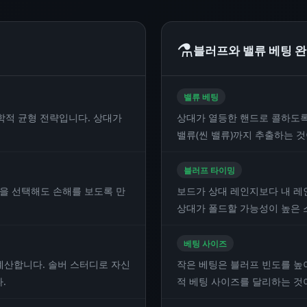
⚗️
블러프와 밸류 베팅 완
밸류 베팅
 수학적 균형 전략입니다. 상대가
상대가 열등한 핸드로 콜하도록
밸류(씬 밸류)까지 추출하는 것
블러프 타이밍
쪽을 선택해도 손해를 보도록 만
보드가 상대 레인지보다 내 레
상대가 폴드할 가능성이 높은 
베팅 사이즈
전략을 계산합니다. 솔버 스터디로 자신
작은 베팅은 블러프 빈도를 높이
.
적 베팅 사이즈를 달리하는 것이