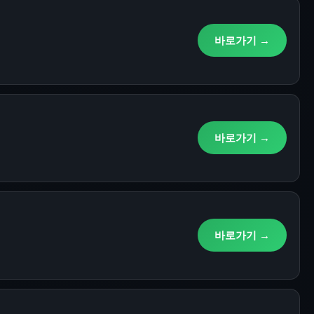
바로가기 →
바로가기 →
바로가기 →