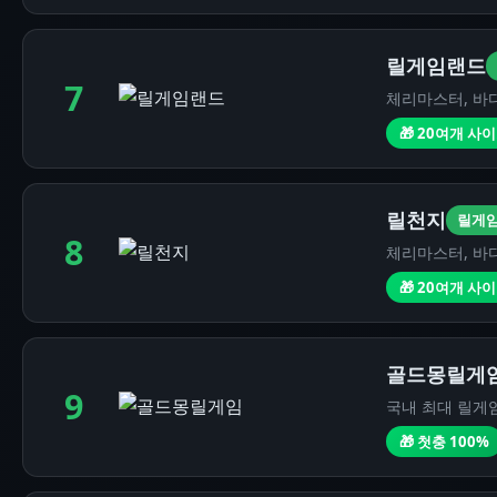
릴게임랜드
7
체리마스터, 바다
🎁 20여개 
릴천지
릴게
8
체리마스터, 바다
🎁 20여개 
골드몽릴게
9
국내 최대 릴게
🎁 첫충 100%