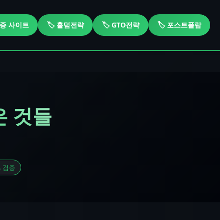
검증 사이트
🏷️ 홀덤전략
🏷️ GTO전략
🏷️ 포스트플랍
은 것들
 검증