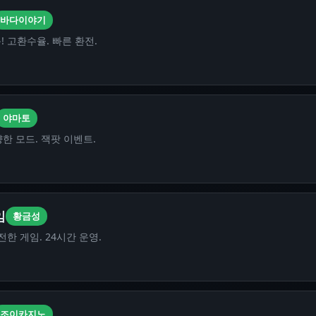
바다이야기
 고환수율. 빠른 환전.
야마토
양한 모드. 잭팟 이벤트.
임
황금성
전한 게임. 24시간 운영.
조이카지노