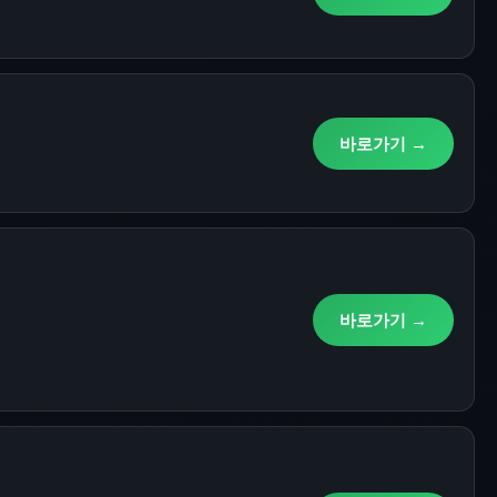
바로가기 →
바로가기 →