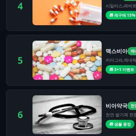
4
시알리스,레비트
🎁 재구매 15%
맥스비아
제
5
카마그라,제네릭 
🎁 3+1 이벤트
비아약국
천
6
천연 발기제 전문
🎁 샘플 증정