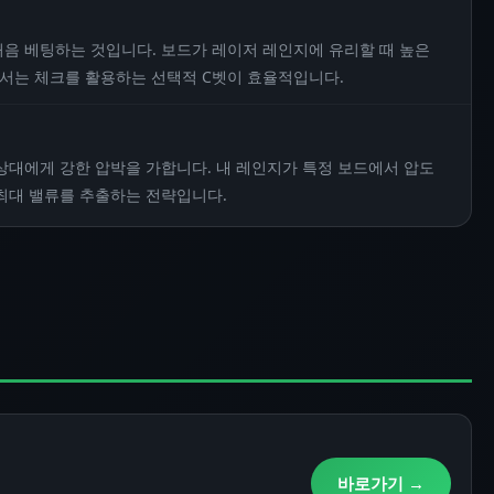
음 베팅하는 것입니다. 보드가 레이저 레인지에 유리할 때 높은
서는 체크를 활용하는 선택적 C벳이 효율적입니다.
상대에게 강한 압박을 가합니다. 내 레인지가 특정 보드에서 압도
최대 밸류를 추출하는 전략입니다.
바로가기 →