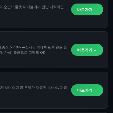
막 배팅의 순간! · 룰렛 테이블에서 만난 매력적인
바로가기 →
슬롯 첫,매충전 5~10% ➡️실시간 리베이트 이벤트 슬
바로가기 →
테더, 가상),출금으로 고액도 OK
 추가 보너스 제공 무제한 재충전 보너스: 재충
바로가기 →