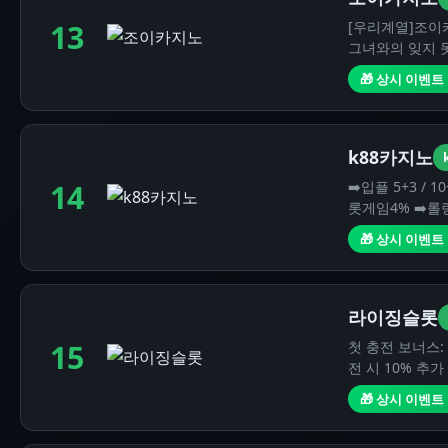
13
[우리계열]조이카지노
그녀와의 잊지 
🎁 상시 이벤트
k88카지노
14
➡️입플 5+3 / 
롯게임4% ➡️롤링
🎁 상시 이벤트
라이징슬롯
15
첫 충전 보너스:
전 시 10% 추
🎁 상시 이벤트