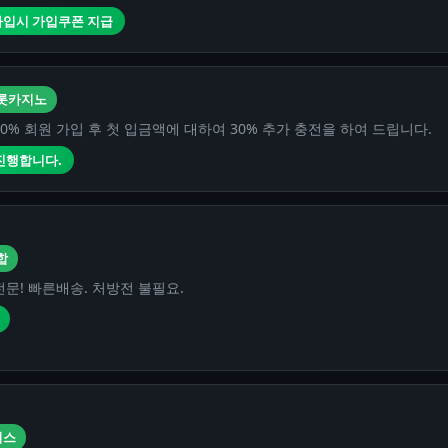
 가입시 가입쿠폰 지급
롯카지노
0% 회원 가입 후 첫 입금액에 대하여 30% 추가 충전을 하여 드립니다.
 진행합니다.
합
문! 빠른배송. 처방전 불필요.
리스