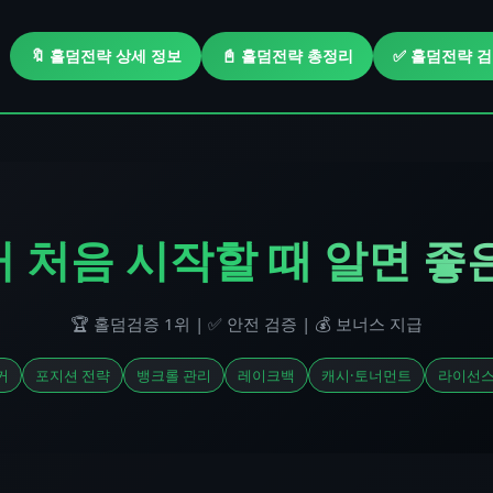
🔖 홀덤전략 상세 정보
📓 홀덤전략 총정리
✅ 홀덤전략 
 처음 시작할 때 알면 좋
🏆 홀덤검증 1위 | ✅ 안전 검증 | 💰 보너스 지급
커
포지션 전략
뱅크롤 관리
레이크백
캐시·토너먼트
라이선스