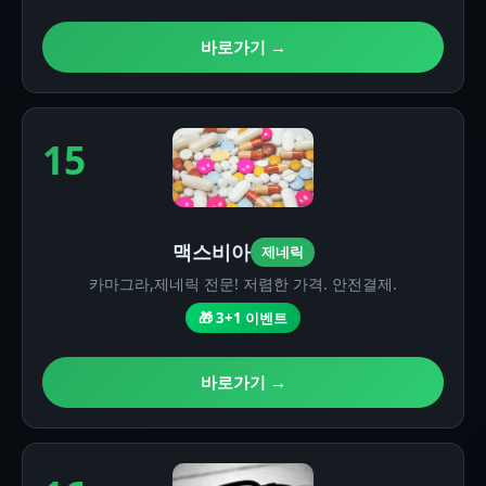
바로가기 →
15
맥스비아
제네릭
카마그라,제네릭 전문! 저렴한 가격. 안전결제.
🎁 3+1 이벤트
바로가기 →