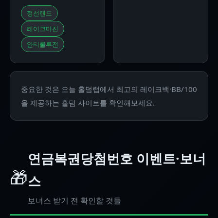
정선랜드
레이크마진
안티콜루전
중요한 것은 오늘 홀덤랩에서 최고의 레이크백·BB/100
을 제공하는 홀덤 사이트를 확인해보세요.
연금복권당첨번호 이벤트·보너
🎁
스
보너스 받기 전 확인할 것들