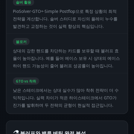
솔버 활용
PioSolver·GTO+·Simple Postflop으로 특정 상황의 최적
전략을 계산합니다. 솔버 스터디로 자신의 플레이 누수를
발견하고 교정하는 것이 실력 향상의 핵심입니다.
블로커
상대의 강한 핸드를 차단하는 카드를 보유할 때 블러프 효
율이 높아집니다. 예를 들어 에이스 보유 시 상대의 에이스
하이 핸드 가능성이 줄어 블러프 성공률이 높아집니다.
GTO vs 착취
낮은 스테이크에서는 상대 실수가 많아 착취 전략이 더 수
익적입니다. 실력 차이가 적은 하이스테이크에서 GTO가
진가를 발휘하며 두 전략의 균형이 현실적 접근입니다.
⚗️
블러프와 밸류 베팅 완전 분석