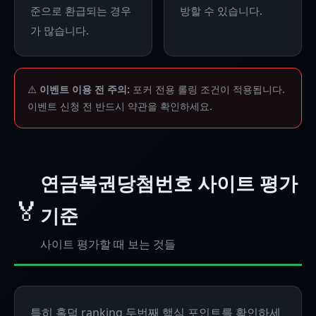
준으로 환급되는 경우
방할 수 있습니다.
가 많습니다.
⚠️
이벤트 이용 전 주의:
포커 전용 롤링 조건이 적용됩니다.
이벤트 신청 전 반드시 약관을 확인하세요.
연금복권당첨번호 사이트 평가
🏅
기준
사이트 평가할 때 보는 것들
특히 홀덤 ranking 두번째 핵심 포인트를 확인하세