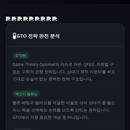
🧪
GTO 전략 완전 분석
GTO란
Game Theory Optimal의 약자로 어떤 상대도 착취할 수
없는 수학적 균형 전략입니다. 상대가 최적 카운터를 써도
기대값 손실이 없는 완벽한 전략 구조입니다.
레인지 밸런싱
밸류 베팅과 블러프를 적절한 비율로 섞어 상대가 콜·폴드
어느 쪽을 선택해도 손해를 보도록 만드는 원칙입니다.
GTO에서 가장 중요한 개념 중 하나입니다.