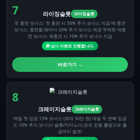
7
라이징슬롯
라이징슬롯
첫 충전 보너스: 첫 충전 시 50% 추가 보너스 지급 매 충전
보너스: 충전할 때마다 20% 추가 보너스 제공 무제한 재충
전 보너스: 재충전 시 10% 추가 보너스 지급
🎁 상시 이벤트 진행합니다.
바로가기 →
8
크레이지슬롯
크레이지슬롯
매일 첫 입금 15% 보너스 (최대 50만 원) 매일 두 번째 입금
도 10% 추가 보너스! 슬롯/카지노/스포츠 전용 롤링으로 출
금까지 쉽게!