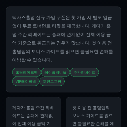
텍사스홀덤 신규 가입 쿠폰은 첫 가입 시 별도 입금
없이 무료 토너먼트 티켓을 제공합니다. 게다가 홀
덤 주간 리베이트는 승패에 관계없이 전체 이용 금
액 기준으로 환급되는 경우가 많습니다. 첫 이용 전
홀덤랩의 보너스 가이드를 읽으면 불필요한 손해를
예방할 수 있습니다.
홀덤레이크백
레이크백비율
주간리베이트
VIP레이크백
포인트교환
게다가 홀덤 주간 리베
첫 이용 전 홀덤랩의
이트는 승패에 관계없
보너스 가이드를 읽으
이 전체 이용 금액 기
면 불필요한 손해를 예