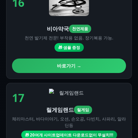
16
비아약국
천연제품
천연 발기제 전문! 부작용 없음. 장기복용 가능.
🎁 샘플 증정
바로가기 →
17
릴게임랜드
릴게임
체리마스터, 바다이야기, 오션, 손오공, 다빈치, 사파리, 알라
딘등
🎁 20여개 사이트업데이트 다운로드없이 무설치!!!