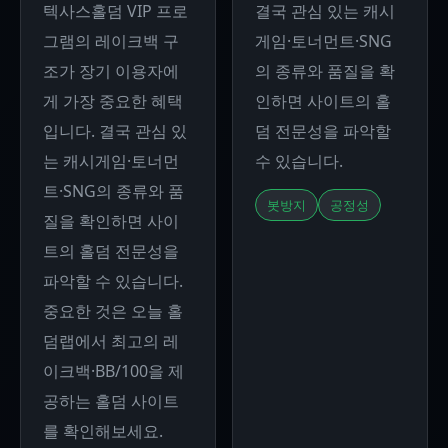
텍사스홀덤 VIP 프로
결국 관심 있는 캐시
그램의 레이크백 구
게임·토너먼트·SNG
조가 장기 이용자에
의 종류와 품질을 확
게 가장 중요한 혜택
인하면 사이트의 홀
입니다. 결국 관심 있
덤 전문성을 파악할
는 캐시게임·토너먼
수 있습니다.
트·SNG의 종류와 품
봇방지
공정성
질을 확인하면 사이
트의 홀덤 전문성을
파악할 수 있습니다.
중요한 것은 오늘 홀
덤랩에서 최고의 레
이크백·BB/100을 제
공하는 홀덤 사이트
를 확인해보세요.