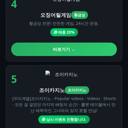
4
오징어릴게임
황금성
황금성 전문! 안전한 게임. 24시간 운영.
🎁 매충 20%
바로가기 →
5
조이카지노
조이카지노
[우리계열]조이카지노 · Popular videos · Videos · Shorts
· 모든 걸 걸었던 마지막 배팅의 순간! · 룰렛 테이블에서 만
난 매력적인 그녀와의 잊지 못할 만남!
🎁 상시 이벤트 진행합니다.