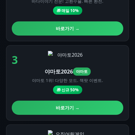
바다이야기 전문! 고환수율. 빠른 환전.
🎁 매일 10%
바로가기 →
3
야마토2026
야마토
야마토 1위! 다양한 모드. 잭팟 이벤트.
🎁 신규 50%
바로가기 →